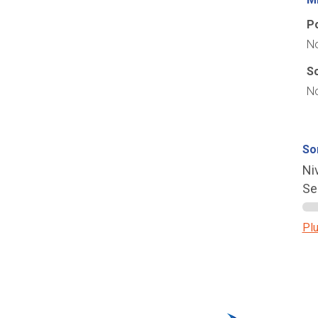
Po
No
So
No
So
Ni
Se
Plu