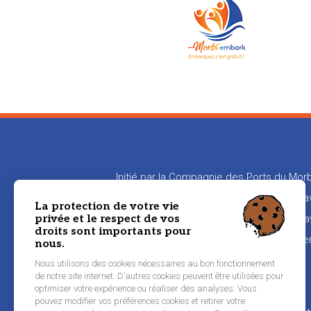
Initié par la Compagnie des Ports du Morb
en relation les propriétaires de bateaux
La protection de votre vie
privée et le respect de vos
aux propriétaires de transmettre leur sa
droits sont importants pour
naviguer
nous.
Nous utilisons des cookies nécessaires au bon fonctionnement
de notre site internet. D’autres cookies peuvent être utilisées pour
Pied
optimiser votre expérience ou réaliser des analyses. Vous
Inscription équipier
pouvez modifier vos préférences cookies et retirer votre
de