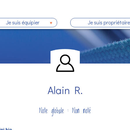
Je suis équipier
Je suis propriétaire
Alain R.
Note globale : Non noté
ni bio