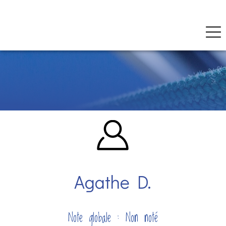
Panneau de gestion des cookies
Aller
au
contenu
principal
Agathe D.
Note globale : Non noté