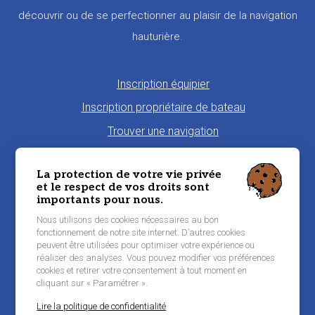
découvrir ou de se perfectionner au plaisir de la navigation
hauturière.
Pied
Inscription équipier
de
Inscription propriétaire de bateau
page
Trouver une navigation
Proposer une navigation
La protection de votre vie privée
La charte Morbi'Embark
et le respect de vos droits sont
importants pour nous.
Niveau de pratique maritime
Nous utilisons des cookies nécessaires au bon
Conditions générales d'utilisation
fonctionnement de notre site internet. D’autres cookies
peuvent être utilisées pour optimiser votre expérience ou
Contacter Morbi’Embark
réaliser des analyses. Vous pouvez modifier vos préférences
Mentions légales
cookies et retirer votre consentement à tout moment en
cliquant sur « Paramétrer ».
Lire la politique de confidentialité