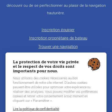
découvrir ou de se perfectionner au plaisir de la navigation
hauturière.
Pied
Inscription équipier
de
Inscription propriétaire de bateau
page
Trouver une navigation
Proposer une navigation
La protection de votre vie privée
La charte Morbi'Embark
et le respect de vos droits sont
importants pour nous.
Niveau de pratique maritime
Nous utilisons des cookies nécessaires au bon
Conditions générales d'utilisation
fonctionnement de notre site internet. D’autres cookies
peuvent être utilisées pour optimiser votre expérience ou
Contacter Morbi’Embark
réaliser des analyses. Vous pouvez modifier vos préférences
Mentions légales
cookies et retirer votre consentement à tout moment en
cliquant sur « Paramétrer ».
Lire la politique de confidentialité