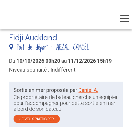
Panneau de gestion des cookies
Aller
Fidji Auckland
au
Port de départ : ARZAL CAMOEL
contenu
principal
Du
10/10/2026 00h20
au
11/12/2026 15h19
Niveau souhaité : Indifférent
Sortie en mer proposée par
Daniel A.
Ce propriétaire de bateau cherche un équipier
pour l'accompagner pour cette sortie en mer
à bord de son bateau
JE VEUX PARTICIPER