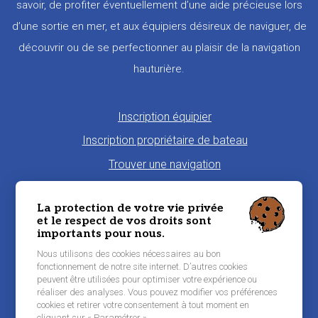
savoir, de profiter éventuellement d’une aide précieuse lors
d’une sortie en mer, et aux équipiers désireux de naviguer, de
découvrir ou de se perfectionner au plaisir de la navigation
hauturière.
Pied
Inscription équipier
de
Inscription propriétaire de bateau
page
Trouver une navigation
Proposer une navigation
La protection de votre vie privée
La charte Morbi'Embark
et le respect de vos droits sont
importants pour nous.
Niveau de pratique maritime
Nous utilisons des cookies nécessaires au bon
Conditions générales d'utilisation
fonctionnement de notre site internet. D’autres cookies
peuvent être utilisées pour optimiser votre expérience ou
Contacter Morbi’Embark
réaliser des analyses. Vous pouvez modifier vos préférences
Mentions légales
cookies et retirer votre consentement à tout moment en
cliquant sur « Paramétrer ».